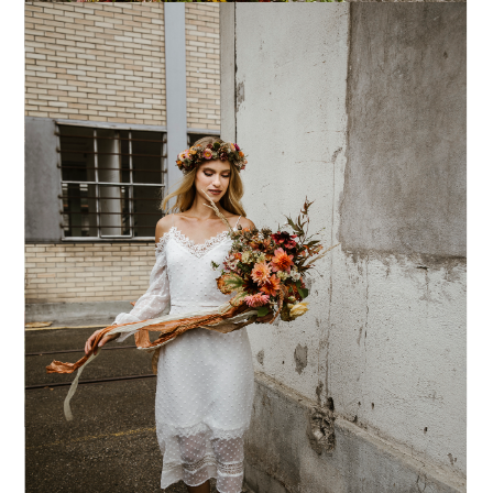
WER SAGT, DASS ES EIN
BRAUTKLEID SEIN MUSS?
Anastasia trägt auf diesen Bildern kein
klassisches Brautkleid, sondern ein
secondhand Sommerkleid. Es gibt
schliesslich keine Pflicht, am
Hochzeitstag ein «richtiges» Brautkleid
zu tragen. Was zählt, ist dass du dich