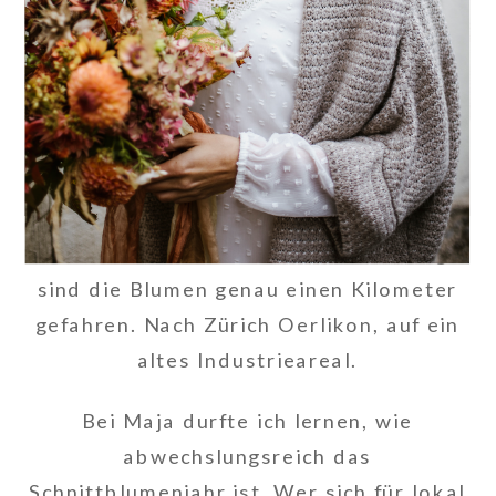
habe ich durch Maja Bartholet und ihr
Label Fleuraissance. Sie gehörte zu den
ersten Farmer-Floristinnen in der
Schweiz und zog ihre Blumen in ihrem
Stadtgarten in Zürich-Seebach. Ob
Brautstrauss, Blumenkranz oder
Tischgesteck, die Zutaten kamen frisch
aus dem Garten. Für dieses Shooting
sind die Blumen genau einen Kilometer
gefahren. Nach Zürich Oerlikon, auf ein
altes Industrieareal.
Bei Maja durfte ich lernen, wie
abwechslungsreich das
Schnittblumenjahr ist. Wer sich für lokal